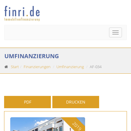
Toggle
naviga
UMFINANZIERUNG
Start
Finanzierungen
Umfinanzierung
AF-034
PDF
DRUCKEN
2019